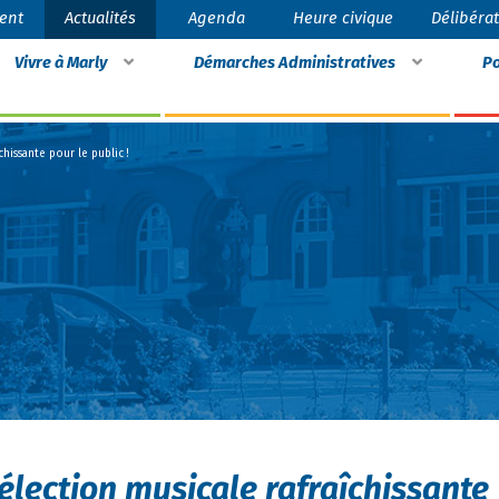
ent
Actualités
Agenda
Heure civique
Délibéra
Vivre à Marly
Démarches Administratives
Po
hissante pour le public !
élection musicale rafraîchissante