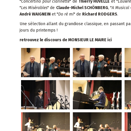
"
Concertino pour clarinette
" de
Thierry HUVELLE
et "
Lauwre
"
Les Misérables
" de
Claude-Michel SCHÖNBERG
, "
A Musical
André WAIGNEIN
et "
Do ré mi
" de
Richard RODGERS
.
Une sélection allant du grandiose classique, en passant pa
jours du printemps !
retrouvez le discours de MONSIEUR LE MAIRE ici