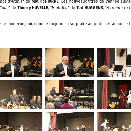
nce d'Arabie
" de
Maurice JARRE
. Les nouveaux titres de l'année suivir
 Cake
" de
Thierry HUVELLE
, "
High Tea
" de
Ted
HUGGENS
, "
A tribute to 
r le moderne, qui, comme toujours, a su plaire au public et annonce 