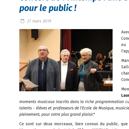
pour le public !
27
mars
2019
Ave
Conc
eu 
l'ap
Mar
Sall
cha
Con
Mon
Lau
moments musicaux inscrits dans la riche programmation cult
talents - élèves et professeurs de l'Ecole de Musique, music
pleinement, pour votre plus grand plaisir.
"
Ce sont sur deux morceaux, bien connus du public, que