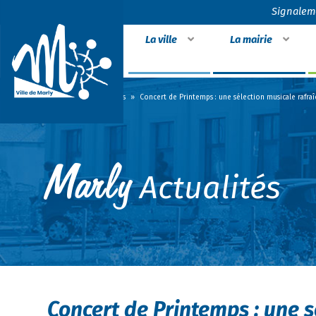
Signalem
La ville
La mairie
Accueil
»
Actualités
»
Concert de Printemps : une sélection musicale rafraîc
Actualités
Concert de Printemps : une s