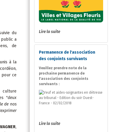
Lire la suite
suivie du
 public a
iens, de
Permanence de l'association
des conjoints survivants
unis à la
ccordéon,
Veuillez prendre note de la
prochaine permanence de
x pour ce
l'association des conjoints
survivants :
 culture
ces
"deux
le de nos
'exprimer
Lire la suite
 WAGNER
,