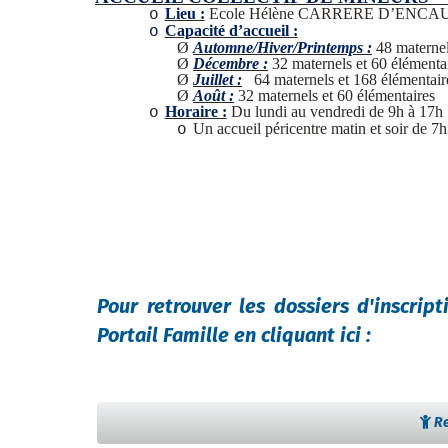
Lieu :
Ecole Hélène CARRERE D’ENCA
o
Capacité d’accueil :
o
Ø
Automne/Hiver/Printemps :
48 maternel
Ø
Décembre :
32 maternels et 60 élémenta
Ø
Juillet :
64 maternels et 168 élémentair
Ø
Août :
32 maternels et 60 élémentaires
Horaire :
Du lundi au vendredi de 9h à 17h
o
Un accueil péricentre matin et soir de 7
o
Pour retrouver les dossiers d'inscrip
Portail Famille en cliquant ici :
Re