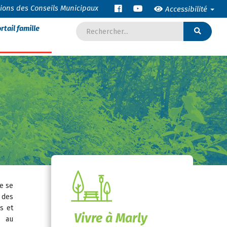
tions des Conseils Municipaux
Accessibilité
rtail famille
e se
t des
s et
Vivre à Marly
, au