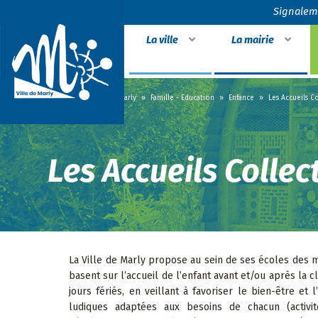
Signalem
La ville
La mairie
Accueil
»
Vivre à Marly
»
Famille - Education
»
Enfance
»
Les Accueils Co
Les Accueils Collec
La Ville de Marly propose au sein de ses écoles des m
basent sur l’accueil de l’enfant avant et/ou après la 
jours fériés, en veillant à favoriser le bien-être et
ludiques adaptées aux besoins de chacun (activités