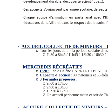
développement durable, découverte scientifique…).
Ces accueils s’organisent par année scolaire, de septe
Chaque équipe d’animation, en partenariat avec l'
éducatives de la Ville et dans le respect des besoins
·
ACCUEIL COLLECTIF DE MINEURS – 
Tous les jours durant la période scolaire dan
o
Ø
7h30 à 8h45 / 11h45 à 13h30 / 16h30 à
·
MERCREDIS RÉCRÉATIFS
Lieu :
Ecole Hélène CARRERE D’ENCA
o
Capacité d’accueil :
30 maternels et 56 élém
o
3 Formules proposées :
o
Ø
9h00 à 17h00
Ø
9h00 à 13h30
Ø
13h30 à 17h00
Ø
Un accueil péricentre matin et soir de 
·
ACCUEIL COLLECTIF DE MINEURS 