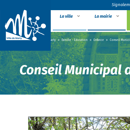
Signalem
La ville
La mairie
Accueil
»
Vivre à Marly
»
Famille - Education
»
Enfance
»
Conseil Munici
Conseil Municipal 