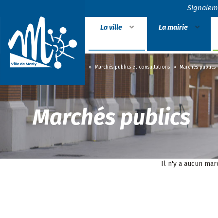
Signalem
La ville
La mairie
Accueil
»
La mairie
»
Marchés publics et consultations
»
Marchés publics
Marchés publics
Il n'y a aucun mar