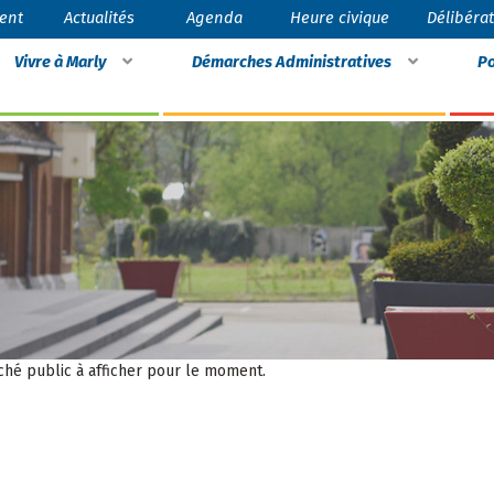
ent
Actualités
Agenda
Heure civique
Délibéra
Vivre à Marly
Démarches Administratives
Po
ché public à afficher pour le moment.