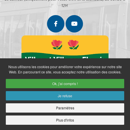
12H
Nous utilisons les cookies pour améliorer votre expérience sur notre site
Web. En parcourant ce site, vous acceptez notre utilisation des cookies.
Ok, j'ai compris !
Je refuse
Paramètres
Partenaires
Politique de confidentialité
Mentions légales
Retrait des données personnelles
Plan du site
Accès restreint
Plus d'infos
Copyright © 2026 Ville de Marly. Réalisation
neoweb.fr