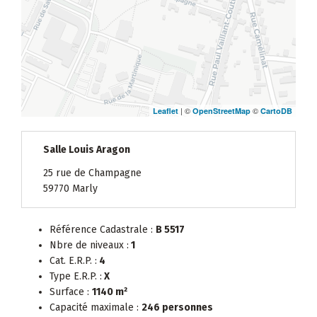
| ©
©
Leaflet
OpenStreetMap
CartoDB
Salle Louis Aragon
25 rue de Champagne
59770 Marly
Référence Cadastrale :
B 5517
Nbre de niveaux :
1
Cat. E.R.P. :
4
Type E.R.P. :
X
Surface :
1140 m²
Capacité maximale :
246 personnes