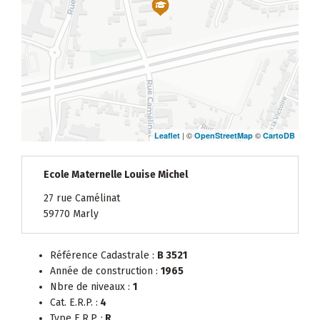
| ©
©
Leaflet
OpenStreetMap
CartoDB
Ecole Maternelle Louise Michel
27 rue Camélinat
59770 Marly
Référence Cadastrale :
B 3521
Année de construction :
1965
Nbre de niveaux :
1
Cat. E.R.P. :
4
Type E.R.P. :
R