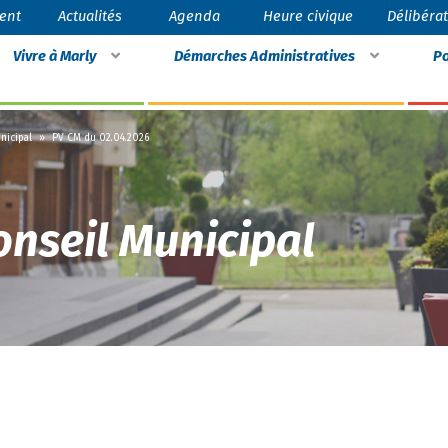
ent
Actualités
Agenda
Heure civique
Délibéra
Vivre à Marly
Démarches Administratives
Po
nicipal
»
PV CM du 02.04.2026
onseil Municipal