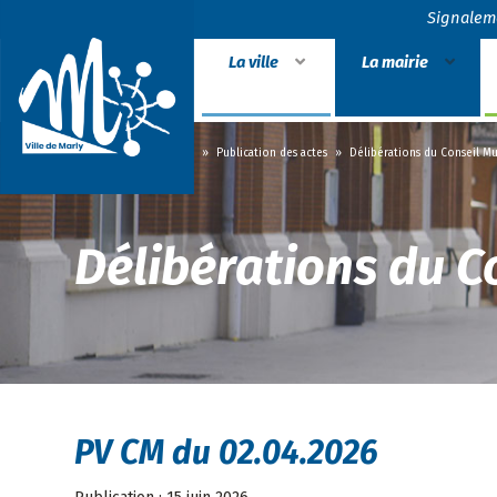
Signalem
La ville
La mairie
Accueil
»
La mairie
»
Publication des actes
»
Délibérations du Conseil Mu
Délibérations du C
PV CM du 02.04.2026