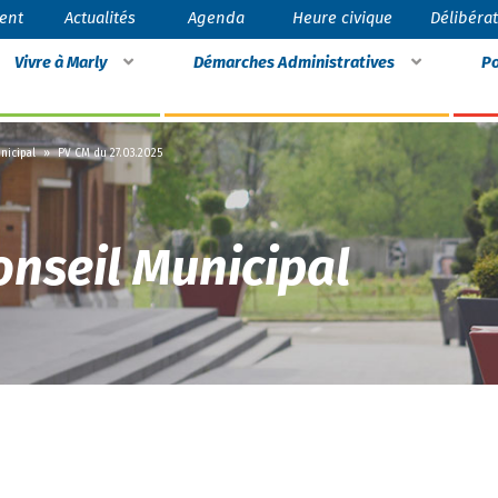
ent
Actualités
Agenda
Heure civique
Délibéra
Vivre à Marly
Démarches Administratives
Po
nicipal
»
PV CM du 27.03.2025
onseil Municipal