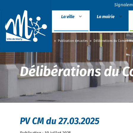
Signalem
La ville
La mairie
Accueil
»
La mairie
»
Publication des actes
»
Délibérations du Conseil Mu
Délibérations du C
PV CM du 27.03.2025