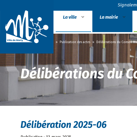
Signalem
La ville
La mairie
Accueil
»
La mairie
»
Publication des actes
»
Délibérations du Conseil Mu
Délibérations du C
Délibération 2025-06