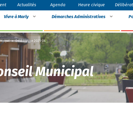
ent
Actualités
Agenda
Heure civique
Délibéra
Vivre à Marly
Démarches Administratives
Po
nicipal
»
Délibération 2025-06
onseil Municipal