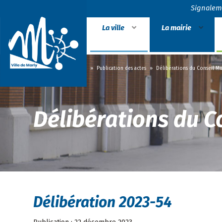
Signalem
La ville
La mairie
Accueil
»
La mairie
»
Publication des actes
»
Délibérations du Conseil Mu
Délibérations du C
Délibération 2023-54