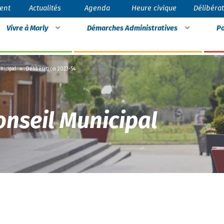
ent
Actualités
Agenda
Heure civique
Délibéra
Vivre à Marly
Démarches Administratives
Po
nicipal
»
Délibération 2023-54
onseil Municipal