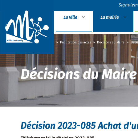
Signalem
La ville
La mairie
Accueil
»
La mairie
»
Publication des actes
»
Décisions du Maire
»
Déci
Décisions du Maire
Décision 2023-085 Achat d'u