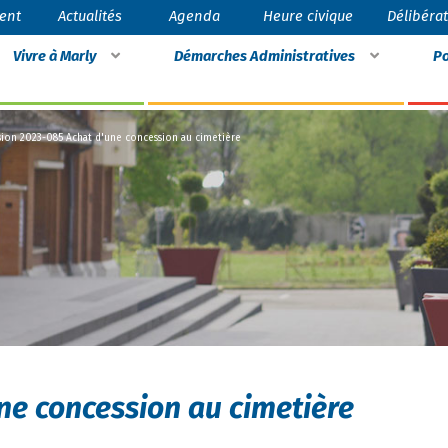
ent
Actualités
Agenda
Heure civique
Délibéra
Vivre à Marly
Démarches Administratives
Po
sion 2023-085 Achat d'une concession au cimetière
ne concession au cimetière