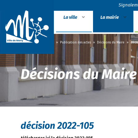
Signalem
La ville
La mairie
Accueil
»
La mairie
»
Publication des actes
»
Décisions du Maire
»
déci
Décisions du Maire
décision 2022-105