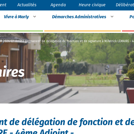
ent
Actualités
Agenda
Heure civique
Délibéra
Vivre à Marly
Démarches Administratives
Po
R-2026-121 Arrêté permanent de délégation de fonction et de signature à M.Patrick LEMAIRE - 
ires
t de délégation de fonction et d
RE - 4ème Adjoint -