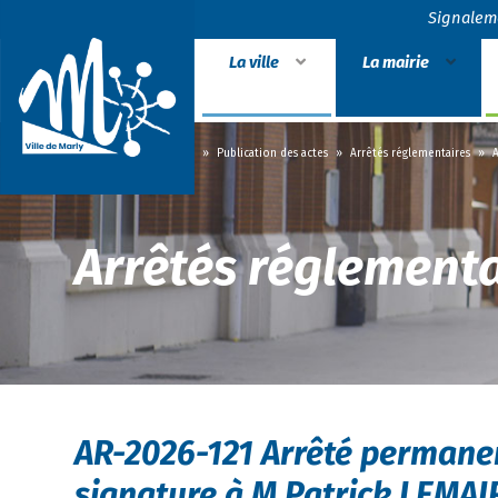
Signalem
La ville
La mairie
Accueil
»
La mairie
»
Publication des actes
»
Arrêtés réglementaires
»
A
Arrêtés réglementa
AR-2026-121 Arrêté permanen
signature à M.Patrick LEMAI