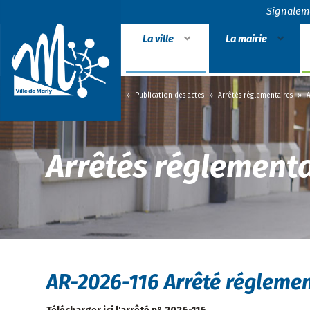
Signalem
La ville
La mairie
Accueil
»
La mairie
»
Publication des actes
»
Arrêtés réglementaires
»
A
Arrêtés réglementa
AR-2026-116 Arrêté réglemen