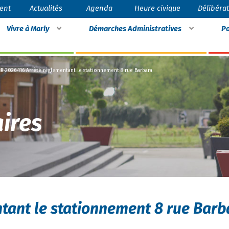
ent
Actualités
Agenda
Heure civique
Délibéra
Vivre à Marly
Démarches Administratives
Po
R-2026-116 Arrêté réglementant le stationnement 8 rue Barbara
ires
tant le stationnement 8 rue Barb