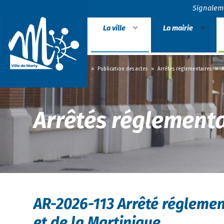
Signalem
La ville
La mairie
Accueil
»
La mairie
»
Publication des actes
»
Arrêtés réglementaires
»
A
Arrêtés réglementa
AR-2026-113 Arrêté réglement
et de la Martinique