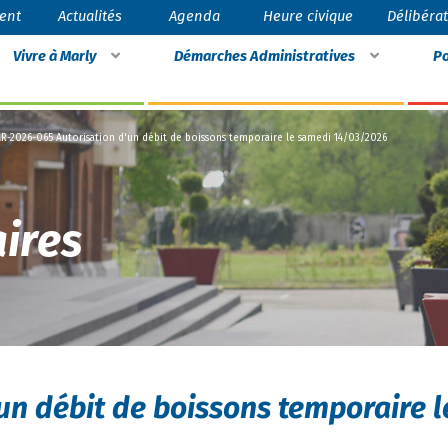
ent
Actualités
Agenda
Heure civique
Délibéra
Vivre à Marly
Démarches Administratives
Po
R-2026-065 Autorisation d'un débit de boissons temporaire le samedi 14/03/2026
ires
un débit de boissons temporaire l