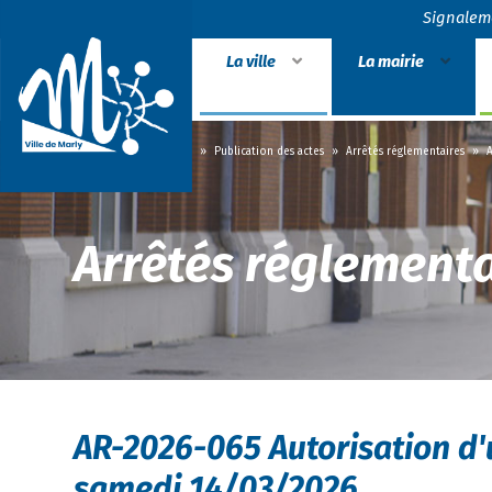
Signalem
La ville
La mairie
Accueil
»
La mairie
»
Publication des actes
»
Arrêtés réglementaires
»
A
Arrêtés réglementa
AR-2026-065 Autorisation d'
samedi 14/03/2026