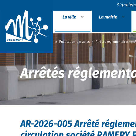
Signalem
La ville
La mairie
Accueil
»
La mairie
»
Publication des actes
»
Arrêtés réglementaires
»
Arrêtés réglementa
AR-2026-005 Arrêté réglemen
circulation société RAMER