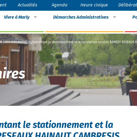
ent
Actualités
Agenda
Heure civique
Délibéra
Vivre à Marly
Démarches Administratives
Po
AR-2026-005 Arrêté réglementant le stationnement et la circulation société RAMERY RESEAUX
ires
tant le stationnement et la
Y RESEAUX HAINAUT CAMBRESIS