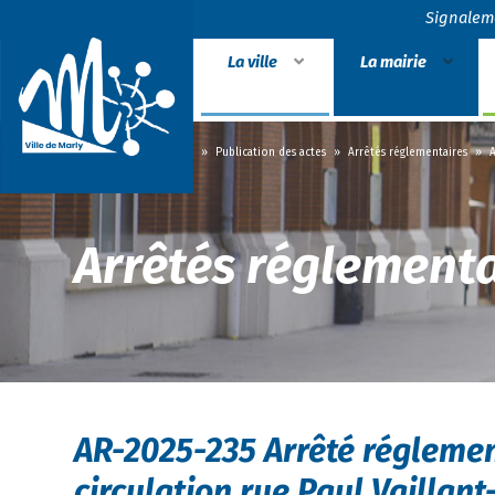
Signalem
La ville
La mairie
Accueil
»
La mairie
»
Publication des actes
»
Arrêtés réglementaires
»
A
Arrêtés réglementa
AR-2025-235 Arrêté réglemen
circulation rue Paul Vaillant