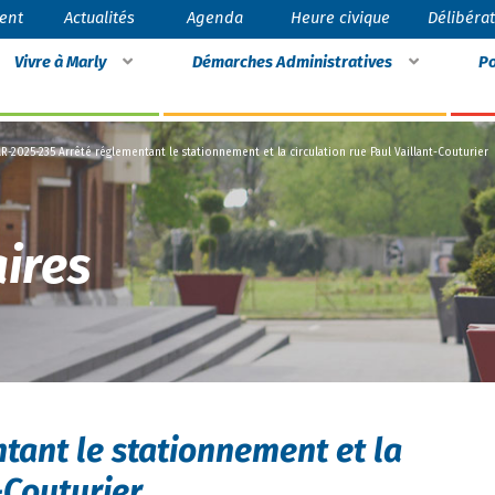
ent
Actualités
Agenda
Heure civique
Délibéra
Vivre à Marly
Démarches Administratives
Po
R-2025-235 Arrêté réglementant le stationnement et la circulation rue Paul Vaillant-Couturier
ires
tant le stationnement et la
-Couturier