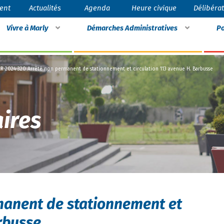
ent
Actualités
Agenda
Heure civique
Délibéra
Vivre à Marly
Démarches Administratives
Po
R-2024-320 Arrêté non permanent de stationnement et circulation 113 avenue H. Barbusse
ires
manent de stationnement et
arbusse