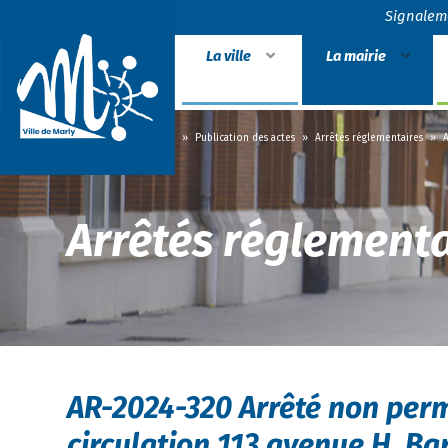
Signalem
La ville
La mairie
Accueil
»
La mairie
»
Publication des actes
»
Arrêtés réglementaires
»
A
Arrêtés réglementa
AR-2024-320 Arrêté non per
circulation 113 avenue H. B