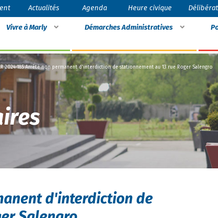
ent
Actualités
Agenda
Heure civique
Délibéra
Vivre à Marly
Démarches Administratives
Po
R-2024-185 Arrêté non permanent d'interdiction de stationnement au 13 rue Roger Salengro
ires
anent d'interdiction de
ger Salengro