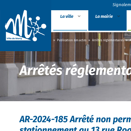
Signalem
La ville
La mairie
Accueil
»
La mairie
»
Publication des actes
»
Arrêtés réglementaires
»
A
Arrêtés réglementa
AR-2024-185 Arrêté non perm
stationnement au 13 rue Ro