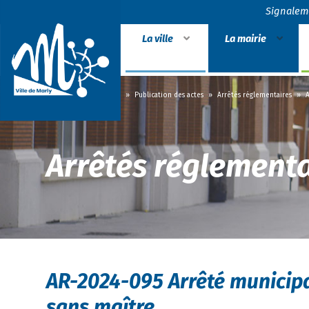
Signalem
La ville
La mairie
Accueil
»
La mairie
»
Publication des actes
»
Arrêtés réglementaires
»
A
Arrêtés réglementa
AR-2024-095 Arrêté municipal
sans maître