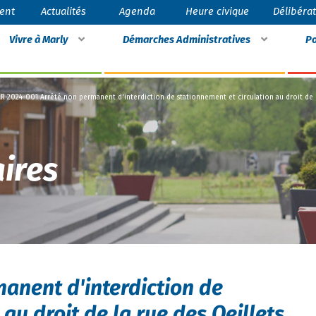
ent
Actualités
Agenda
Heure civique
Délibéra
Vivre à Marly
Démarches Administratives
Po
R-2024-001 Arrêté non permanent d'interdiction de stationnement et circulation au droit de l
ires
anent d'interdiction de
au droit de la rue des Oeillets