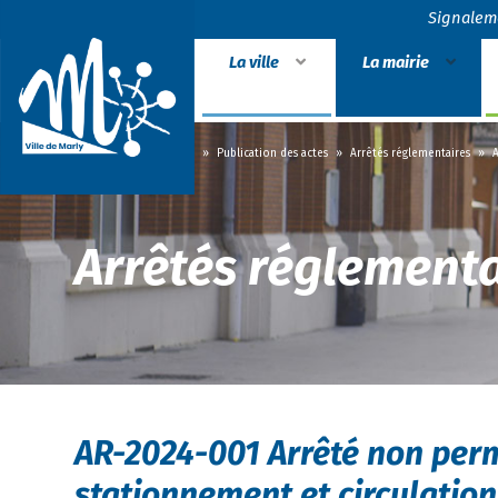
Signalem
La ville
La mairie
Accueil
»
La mairie
»
Publication des actes
»
Arrêtés réglementaires
»
A
Arrêtés réglementa
AR-2024-001 Arrêté non perm
stationnement et circulation 