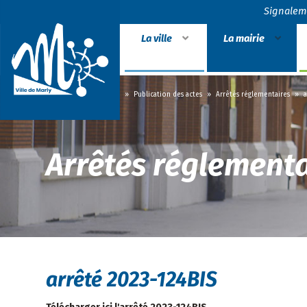
Signalem
La ville
La mairie
Accueil
»
La mairie
»
Publication des actes
»
Arrêtés réglementaires
»
a
Arrêtés réglementa
arrêté 2023-124BIS