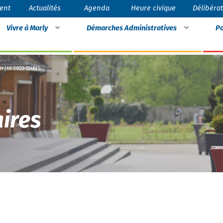
ent
Actualités
Agenda
Heure civique
Délibéra
Vivre à Marly
Démarches Administratives
Po
rrêté 2023-124BIS
ires