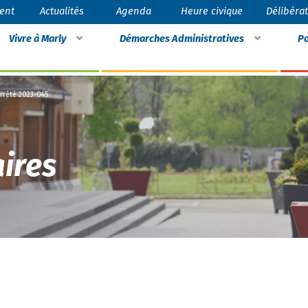
ent
Actualités
Agenda
Heure civique
Délibéra
Vivre à Marly
Démarches Administratives
Po
rrêté 2023-045
ires