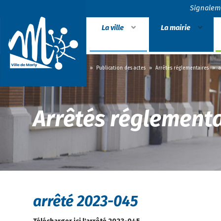
Signalem
La ville
La mairie
Accueil
»
La mairie
»
Publication des actes
»
Arrêtés réglementaires
»
a
Arrêtés réglementa
arrêté 2023-045