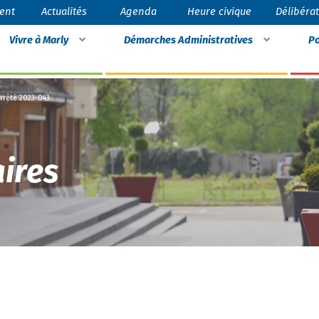
ent
Actualités
Agenda
Heure civique
Délibéra
Vivre à Marly
Démarches Administratives
Po
rrêté 2023-043
ires