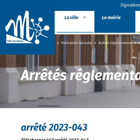
Signalem
La ville
La mairie
Accueil
»
La mairie
»
Publication des actes
»
Arrêtés réglementaires
»
a
Arrêtés réglementa
arrêté 2023-043