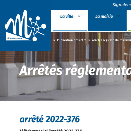
Signalem
La ville
La mairie
Accueil
»
La mairie
»
Publication des actes
»
Arrêtés réglementaires
»
a
Arrêtés réglementa
arrêté 2022-376