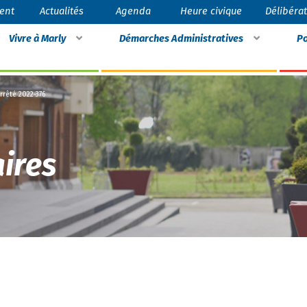
ent
Actualités
Agenda
Heure civique
Délibéra
Vivre à Marly
Démarches Administratives
Po
rrêté 2022-376
ires