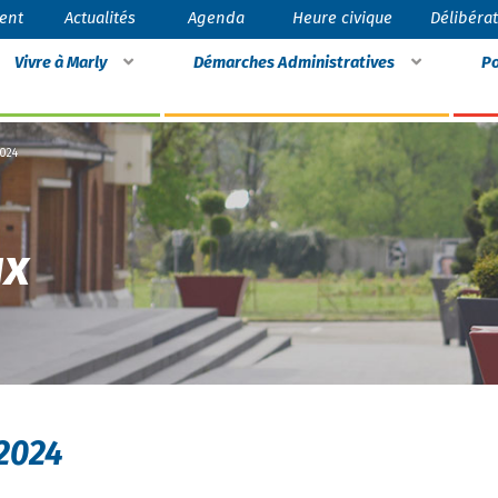
ent
Actualités
Agenda
Heure civique
Délibéra
Vivre à Marly
Démarches Administratives
Po
2024
ux
 2024