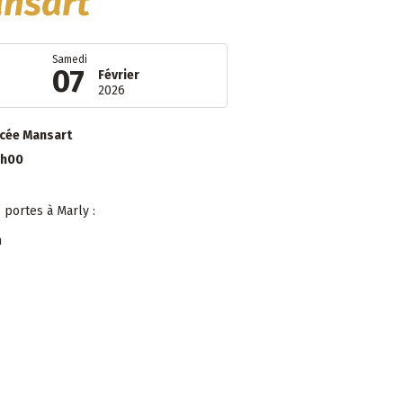
ansart
Samedi
07
Février
2026
ycée Mansart
7h00
 portes à Marly :
h