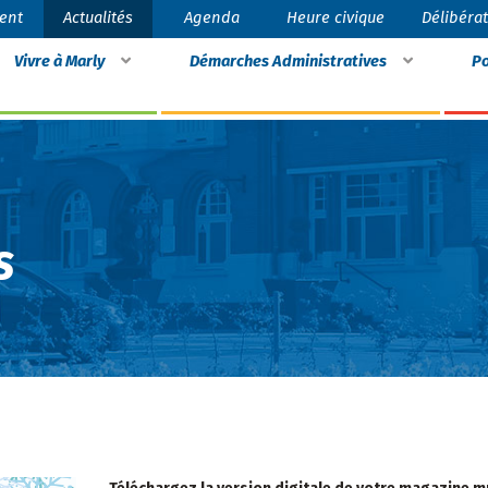
ent
Actualités
Agenda
Heure civique
Délibéra
Vivre à Marly
Démarches Administratives
Po
s