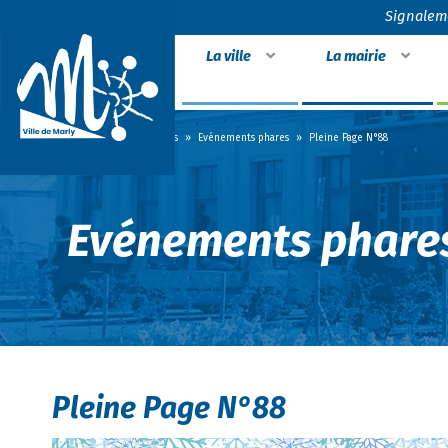
Signalem
La ville
La mairie
Accueil
»
Actualités
»
Evénements phares
»
Pleine Page N°88
Evénements phare
Pleine Page N°88