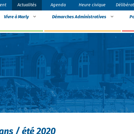
ent
Actualités
Agenda
Heure civique
Délibéra
Vivre à Marly
Démarches Administratives
Po
 ans / été 2020