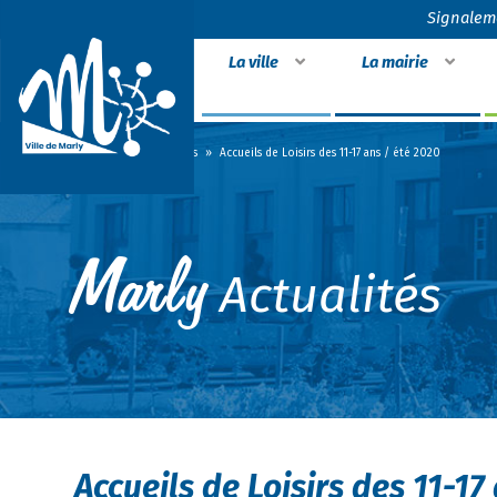
Signalem
La ville
La mairie
Accueil
»
Actualités
»
Accueils de Loisirs des 11-17 ans / été 2020
Actualités
Accueils de Loisirs des 11-17