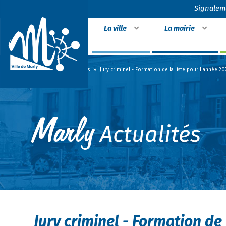
Signalem
La ville
La mairie
Accueil
»
Actualités
»
Jury criminel - Formation de la liste pour l'année 20
Actualités
Jury criminel - Formation de 