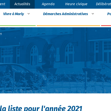
ent
Actualités
Agenda
Heure civique
Délibéra
Vivre à Marly
Démarches Administratives
Po
21
la liste pour l'année 2021