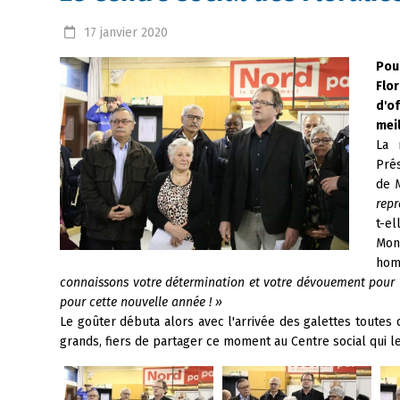
17
janvier
2020
Pou
Flo
d'o
mei
La 
Prés
de 
repr
t-el
Mon
hom
connaissons votre détermination et votre dévouement pour l
pour cette nouvelle année ! »
Le goûter débuta alors avec l'arrivée des galettes toutes 
grands, fiers de partager ce moment au Centre social qui l