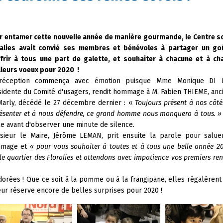
r entamer cette nouvelle année de manière gourmande, le Centre s
ralies avait convié ses membres et bénévoles à partager un goû
ffrir à tous une part de galette, et souhaiter à chacune et à ch
lleurs voeux pour 2020 !
réception commença avec émotion puisque Mme Monique DI M
idente du Comité d'usagers, rendit hommage à M. Fabien THIEME, anc
Marly, décédé le 27 décembre dernier : «
Toujours présent à nos côté
ésenter et à nous défendre, ce grand homme nous manquera à tous. »
le avant d'observer une minute de silence.
sieur le Maire, Jérôme LEMAN, prit ensuite la parole pour salue
mage et
« pour vous souhaiter à toutes et à tous une belle année 2
e quartier des Floralies et attendons avec impatience vos premiers re
dorées ! Que ce soit à la pomme ou à la frangipane, elles régalèrent 
eur réserve encore de belles surprises pour 2020 !