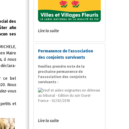
ocial des
ter afin
Lire la suite
acun ses
ICHELE,
Permanence de l'association
ien Maire
des conjoints survivants
s, à nous
déclara-
Veuillez prendre note de la
prochaine permanence de
l'association des conjoints
r ce bel
survivants :
020. Nous
ndez-vous
petits et
Lire la suite