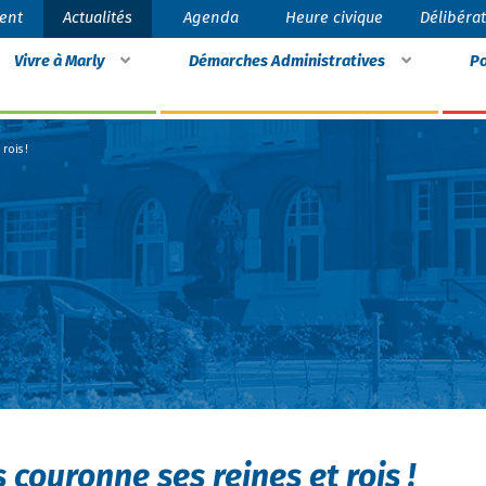
ent
Actualités
Agenda
Heure civique
Délibéra
Vivre à Marly
Démarches Administratives
Po
rois !
s couronne ses reines et rois !