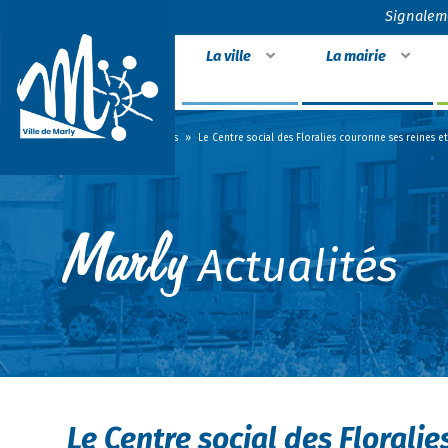
Signalem
La ville
La mairie
Accueil
»
Actualités
»
Le Centre social des Floralies couronne ses reines et 
Actualités
Le Centre social des Floralie