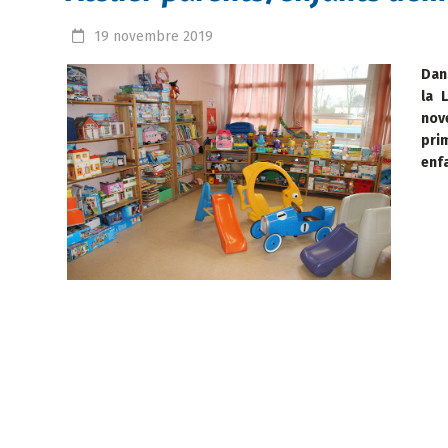
19
novembre
2019
Da
la 
nov
pri
enfa