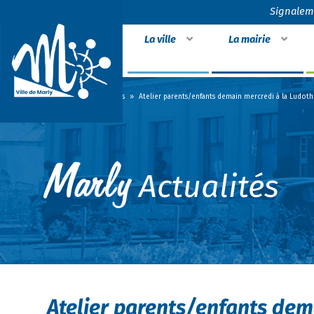
Signalem
La ville
La mairie
Accueil
»
Actualités
»
Atelier parents/enfants demain mercredi à la Ludot
Actualités
Atelier parents/enfants dem