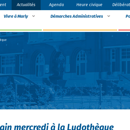
ent
Actualités
Agenda
Heure civique
Délibéra
Vivre à Marly
Démarches Administratives
Po
hèque
ain mercredi à la Ludothèque