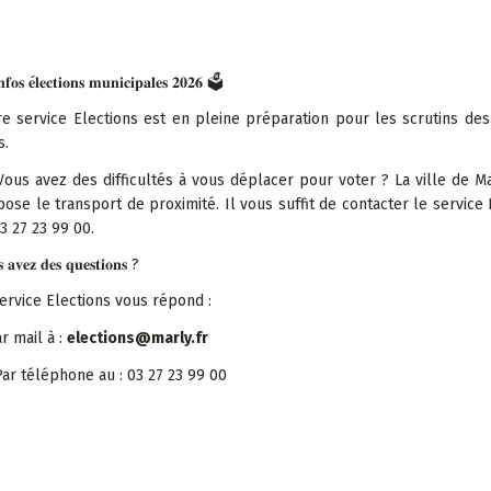
🗳
𝐧𝐟𝐨𝐬
𝐞
𝐥𝐞𝐜𝐭𝐢𝐨𝐧𝐬
𝐦𝐮𝐧𝐢𝐜𝐢𝐩𝐚𝐥𝐞𝐬
𝟐𝟎𝟐𝟔
e service Elections est en pleine préparation pour les scrutins des
s.
ous avez des difficultés à vous déplacer pour voter ? La ville de M
ose le transport de proximité. Il vous suffit de contacter le service 
3 27 23 99 00.
?

𝐚𝐯𝐞𝐳
𝐝𝐞𝐬
𝐪𝐮𝐞𝐬𝐭𝐢𝐨𝐧𝐬
ervice Elections vous répond :
r mail à :
elections@marly.fr
ar t
é
l
é
phone au : 03 27 23 99 00