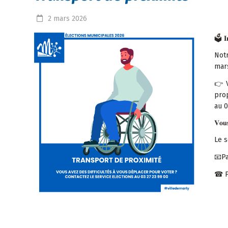
2
mars
2026
🗳
𝐈
Notr
mar
👉
V
prop
au 0
𝐕𝐨𝐮
Le s
📧
Pa
☎
P