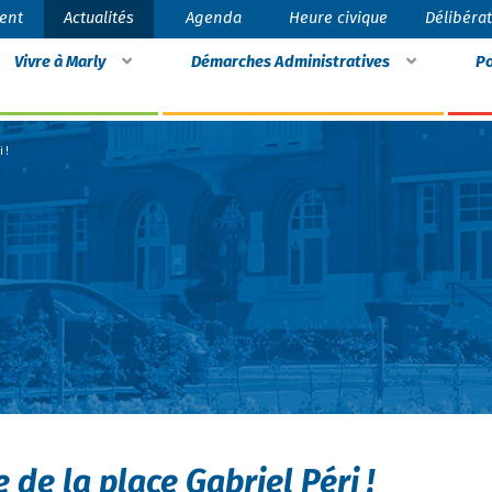
ent
Actualités
Agenda
Heure civique
Délibéra
Vivre à Marly
Démarches Administratives
Po
 !
 de la place Gabriel Péri !