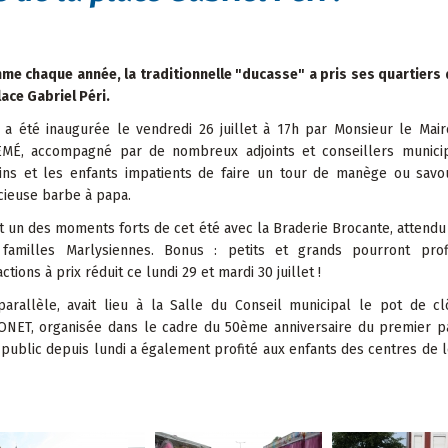
me chaque année, la traditionnelle "ducasse" a pris ses quartiers 
lace Gabriel Péri.
 a été inaugurée le vendredi 26 juillet à 17h par Monsieur le Mair
ÉMÉ, accompagné par de nombreux adjoints et conseillers municip
ains et les enfants impatients de faire un tour de manège ou sav
cieuse barbe à papa.
t un des moments forts de cet été avec la Braderie Brocante, attendu
 familles Marlysiennes. Bonus : petits et grands pourront prof
actions à prix réduit ce lundi 29 et mardi 30 juillet !
parallèle, avait lieu à la Salle du Conseil municipal le pot de c
AVONET, organisée dans le cadre du 50ème anniversaire du premier p
public depuis lundi a également profité aux enfants des centres de lo