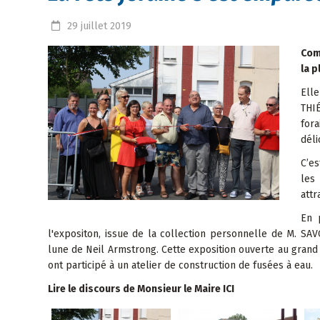
29
juillet
2019
Com
la p
Elle
THI
for
déli
C’es
les
attr
En 
l'expositon, issue de la collection personnelle de M. S
lune de Neil Armstrong. Cette exposition ouverte au grand 
ont participé à un atelier de construction de fusées à eau.
Lire le discours de Monsieur le Maire ICI