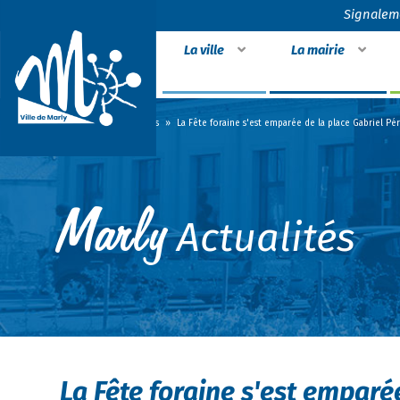
Signalem
La ville
La mairie
Accueil
»
Actualités
»
La Fête foraine s'est emparée de la place Gabriel Péri
Actualités
La Fête foraine s'est emparée