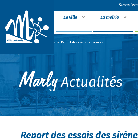
Signalem
La ville
La mairie
Accueil
»
Actualités
»
Report des essais des sirènes
Actualités
Report des essais des sirène