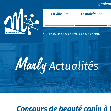
Signalem
La ville
La mairie
Accueil
»
Actualités
»
Concours de beauté canin à la SPA de Marly
Actualités
Concours de beauté canin à 