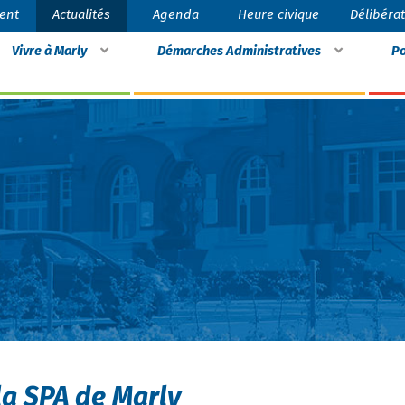
ent
Actualités
Agenda
Heure civique
Délibéra
Vivre à Marly
Démarches Administratives
Po
la SPA de Marly