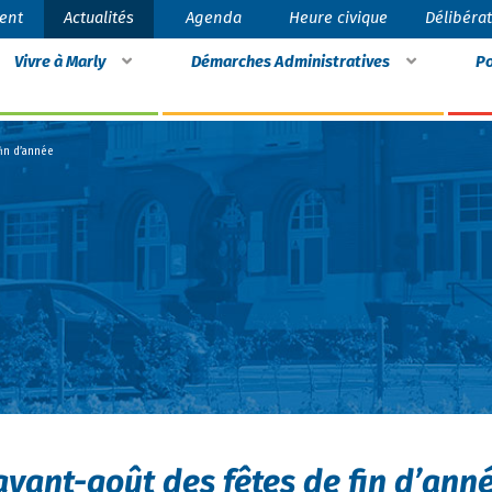
ent
Actualités
Agenda
Heure civique
Délibéra
Vivre à Marly
Démarches Administratives
Po
fin d’année
avant-goût des fêtes de fin d’ann