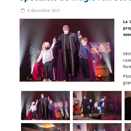
6
décembre
2021
La 
pro
ave
Vér
con
form
Plon
gra