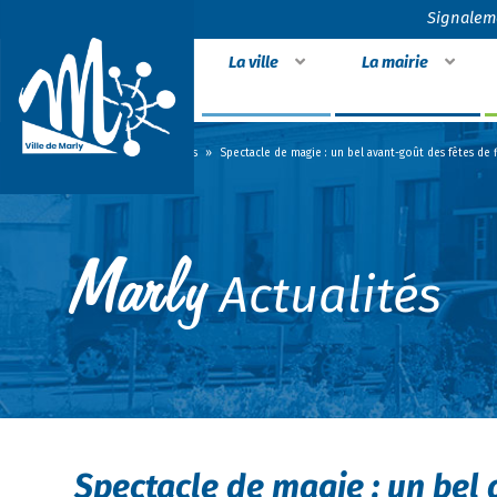
Signalem
La ville
La mairie
Accueil
»
Actualités
»
Spectacle de magie : un bel avant-goût des fêtes de 
Actualités
Spectacle de magie : un bel 