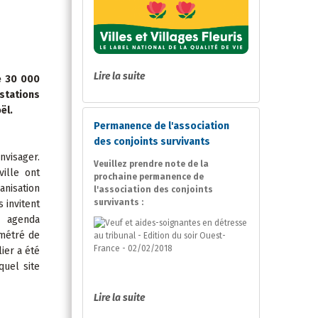
Lire la suite
ne 30 000
estations
ël.
Permanence de l'association
des conjoints survivants
nvisager.
Veuillez prendre note de la
ille ont
prochaine permanence de
anisation
l'association des conjoints
survivants :
s invitent
n agenda
amétré de
ier a été
quel site
Lire la suite