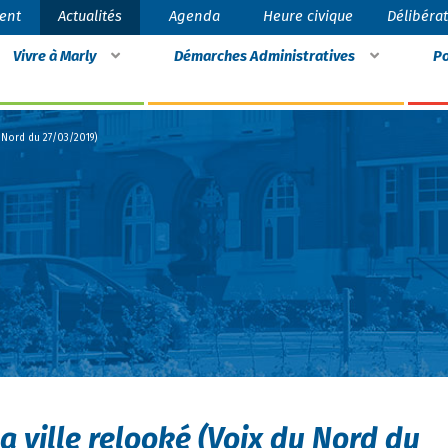
ent
Actualités
Agenda
Heure civique
Délibéra
Vivre à Marly
Démarches Administratives
Po
u Nord du 27/03/2019)
la ville relooké (Voix du Nord du