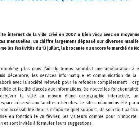
site internet de la ville créé en 2007 a bien vécu avec en moyen
ites mensuelles, un chiffre largement dépassé sur diverses manif
e les festivités du 13 juillet, la brocante ou encore le marché de No
relooking plus dans l’air du temps semblait une amélioration à e
uis décembre, les services informatique et communication de la v
laboré avec la société Néoweb pour le refondre complètement : org
lifiée et facilité d’accès aux informations. De nouvelles fonctionnalité
écouvrir la ville au moyen d’une cartographie interactive, u
 espace réservé aux familles et écoles. Le site a néanmoins été par
 son accessibilité depuis n’importe quel support. Un soin tout particul
mise en fonction le 28 février, les visiteurs comme pour n’importe 
n et sont invités à formuler leurs suggestions.