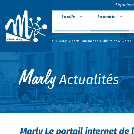
Signalem
La ville
La mairie
Accueil
»
Actualités
»
Marly Le portail internet de la ville relooké (Voix d
Actualités
Marly Le portail internet de 