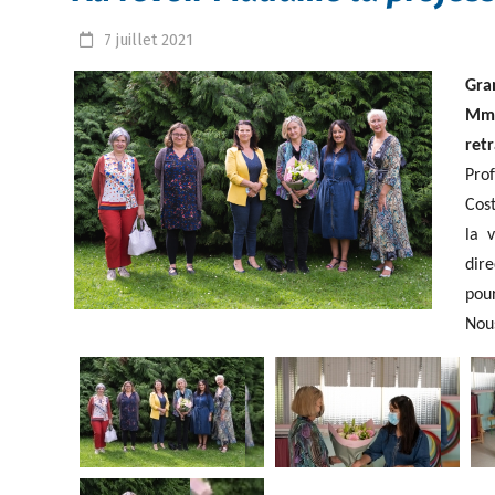
7
juillet
2021
Gra
Mme
ret
Pro
Cost
la 
dire
pour
Nous