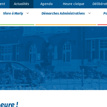
ent
Actualités
Agenda
Heure civique
Délibéra
Vivre à Marly
Démarches Administratives
Po
eure !