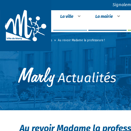
Signalem
La ville
La mairie
Accueil
»
Actualités
»
Au revoir Madame la professeure !
Actualités
Au revoir Madame la profess