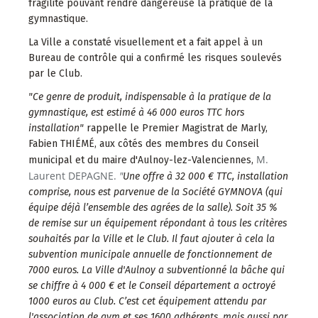
fragilité pouvant rendre dangereuse la pratique de la
gymnastique.
La Ville a constaté visuellement et a fait appel à un
Bureau de contrôle qui a confirmé les risques soulevés
par le Club.
"Ce genre de produit, indispensable à la pratique de la
gymnastique, est estimé à 46 000 euros TTC hors
installation"
rappelle le Premier Magistrat de Marly,
Fabien THIÉMÉ, aux côtés des membres du Conseil
M.
municipal et du maire d'Aulnoy-lez-Valenciennes,
Laurent DEPAGNE.
"
Une offre à 32 000 € TTC, installation
comprise, nous est parvenue de la Société GYMNOVA (qui
équipe déjà l’ensemble des agrées de la salle). Soit 35 %
de remise sur un équipement répondant à tous les critères
souhaités par la Ville et le Club.
Il faut ajouter à cela la
subvention municipale annuelle de fonctionnement de
7000 euros.
La Ville d'Aulnoy a subventionné la bâche qui
se chiffre à 4 000 € et
le Conseil département a octroyé
1000 euros au Club.
C’est cet équipement attendu par
l'association de gym et ses 1600 adhérents, mais aussi par