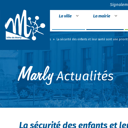
Signalem
La ville
La mairie
Accueil
»
Actualités
»
La sécurité des enfants et leur santé sont une priori
Actualités
La sécurité des enfants et le