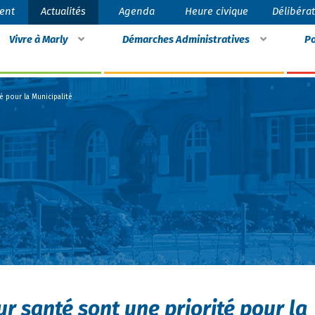
ent
Actualités
Agenda
Heure civique
Délibéra
Vivre à Marly
Démarches Administratives
Po
té pour la Municipalité
ur santé sont une priorité pour la