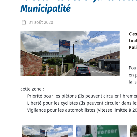
Municipalité
31
août
2020
C’e
tou
Poli
Pou
en p
la 
cette zone :
Priorité pour les piétons (Ils peuvent circuler libreme
🚶🏻
Liberté pour les cyclistes (Ils peuvent circuler dans l
🚴🏽‍♀️
Vigilance pour les automobilistes (Vitesse limitée à 2
🚗