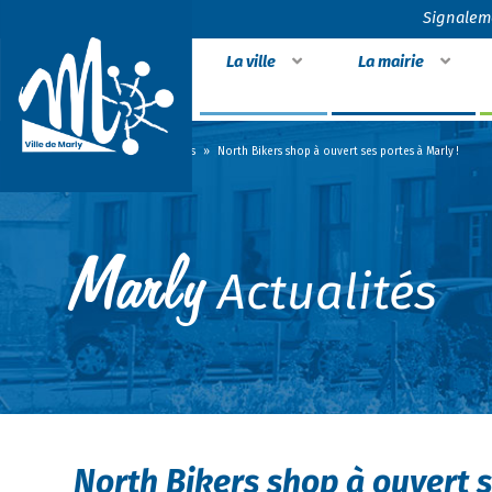
Signalem
La ville
La mairie
Accueil
»
Actualités
»
North Bikers shop à ouvert ses portes à Marly !
Actualités
North Bikers shop à ouvert s