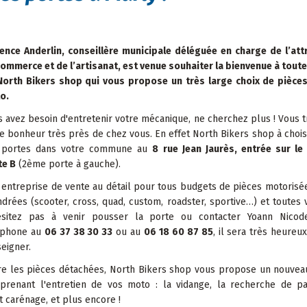
ence Anderlin, conseillère municipale déléguée en charge de l’attr
ommerce et de l’artisanat, est venue souhaiter la bienvenue à toute
North Bikers shop qui vous propose un très large choix de pièces
o.
 avez besoin d'entretenir votre mécanique, ne cherchez plus ! Vous 
e bonheur très près de chez vous. En effet North Bikers shop à choisi
 portes dans votre commune au
8 rue Jean Jaurès, entrée sur le
te B
(2ème porte à gauche).
entreprise de vente au détail pour tous budgets de pièces motorisé
ndrées (scooter, cross, quad, custom, roadster, sportive…) et toutes v
ésitez pas à venir pousser la porte ou contacter Yoann Nico
éphone au
06 37 38 30 33
ou au
06 18 60 87 85
, il sera très heureu
eigner.
re les pièces détachées, North Bikers shop vous propose un nouvea
prenant l'entretien de vos moto : la vidange, la recherche de pa
t carénage, et plus encore !