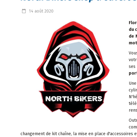
14
août
2020
Flor
du c
de 
mot
Vous
votr
ses
por
Une 
cyli
N'h
tél
rens
Out
com
changement de kit chaîne, la mise en place d'accessoires e