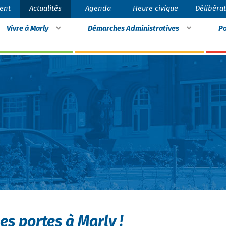
ent
Actualités
Agenda
Heure civique
Délibéra
Vivre à Marly
Démarches Administratives
Po
es portes à Marly !